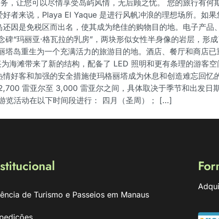
服务，让您可以尽情享受岛屿风情，无后顾之忧。 您的旅行有何期
，Playa El Yaque 是进行风帆冲浪的理想场所。如果您想
错过的选择。 该岛还因是免税区而出名，使其成为绝佳的购物目的地。电
念碑“玛丽亚·格瓦拉的乳房”，两块形似女性半身像的岩层，形
格丽塔岛重生为一个充满活力的旅游目的地。酒店、餐厅和商店已
a 的复兴为海滩带来了新的结构，配备了 LED 照明和更有条理的
热情好客和加强的安全措施使玛格丽塔成为休息和创造难忘回忆的
，价格在 2,700 雷亚尔至 3,000 雷亚尔之间，具体取决于季节和出发
要游览活动在以下时间段进行： 四月（圣周）； […]
stitucional
For
Adqui
ência de Turismo e Passeios em Manaus
pedições