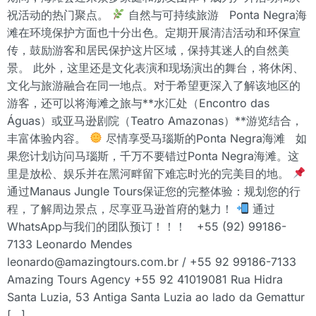
祝活动的热门聚点。
自然与可持续旅游 Ponta Negra海
滩在环境保护方面也十分出色。定期开展清洁活动和环保宣
传，鼓励游客和居民保护这片区域，保持其迷人的自然美
景。 此外，这里还是文化表演和现场演出的舞台，将休闲、
文化与旅游融合在同一地点。对于希望更深入了解该地区的
游客，还可以将海滩之旅与**水汇处（Encontro das
Águas）或亚马逊剧院（Teatro Amazonas）**游览结合，
丰富体验内容。
尽情享受马瑙斯的Ponta Negra海滩 如
果您计划访问马瑙斯，千万不要错过Ponta Negra海滩。这
里是放松、娱乐并在黑河畔留下难忘时光的完美目的地。
通过Manaus Jungle Tours保证您的完整体验：规划您的行
程，了解周边景点，尽享亚马逊首府的魅力！
通过
WhatsApp与我们的团队预订！！！ +55 (92) 99186-
7133 Leonardo Mendes
leonardo@amazingtours.com.br / +55 92 99186-7133
Amazing Tours Agency +55 92 41019081 Rua Hidra
Santa Luzia, 53 Antiga Santa Luzia ao lado da Gemattur
[…]