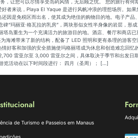
服务，让您可以尽情享受岛屿风情，无后顾之忧。 您的旅行有何期
，Playa El Yaque 是进行风帆冲浪的理想场所。如果您想
错过的选择。 该岛还因是免税区而出名，使其成为绝佳的购物目的地。电
念碑“玛丽亚·格瓦拉的乳房”，两块形似女性半身像的岩层，形
格丽塔岛重生为一个充满活力的旅游目的地。酒店、餐厅和商店已
a 的复兴为海滩带来了新的结构，配备了 LED 照明和更有条理的
热情好客和加强的安全措施使玛格丽塔成为休息和创造难忘回忆的
，价格在 2,700 雷亚尔至 3,000 雷亚尔之间，具体取决于季节和出发
要游览活动在以下时间段进行： 四月（圣周）； […]
stitucional
For
Adqui
ência de Turismo e Passeios em Manaus
pedições