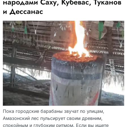
народами Саху, Кубевас, Туканов
и Дессанас
Пока городские барабаны звучат по улицам,
Амазонский лес пульсирует своим древним,
спокойным и глубоким ритмом. Если вы ищете