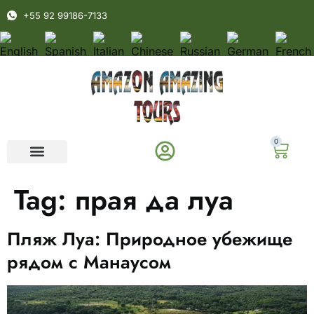
+55 92 99186-7133
0
Tag:
прая да луa
Пляж Луа: Природное убежище
рядом с Манаусом