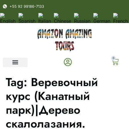
+55 92 99186-7133
0
Tag:
Веревочный
курс (Канатный
парк)|Дерево
скалолазания.