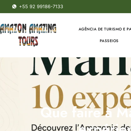
+55 92 99186-7133
AGÊNCIA DE TURISMO E P
PASSEIOS
Que faire à M
expérie