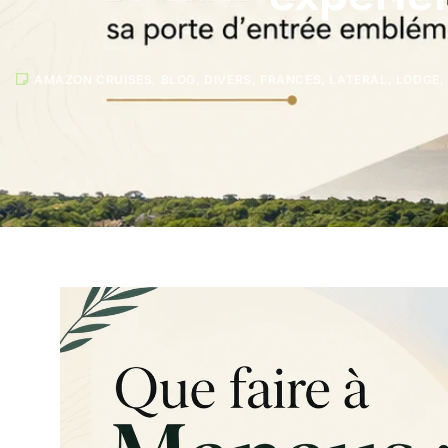
AMAZON CRUISES
,
BLOG
,
DIVERS
,
FRANCES
,
LATERAL
,
LODGE