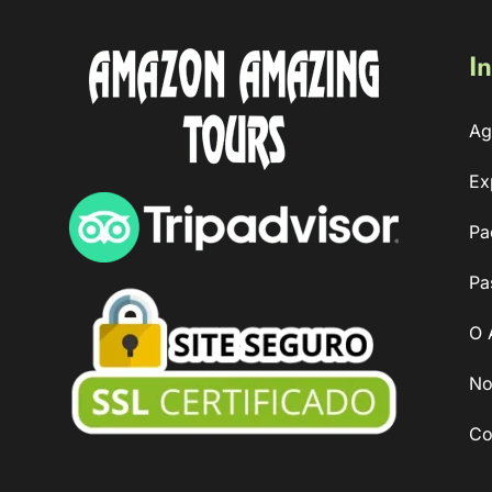
In
Ag
Ex
Pa
Pa
O 
No
Co