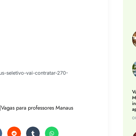
s-seletivo-vai-contratar-270-
V
M
i
|Vagas para professores Manaus
a
O