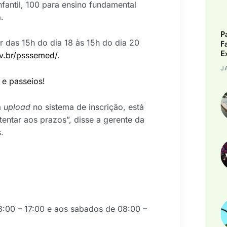
fantil, 100 para ensino fundamental
.
P
ir das 15h do dia 18 às 15h do dia 20
F
E
v.br/psssemed/
.
J
e passeios!
a
upload
no sistema de inscrição, está
atentar aos prazos”, disse a gerente da
.
:00 – 17:00 e aos sabados de 08:00 –