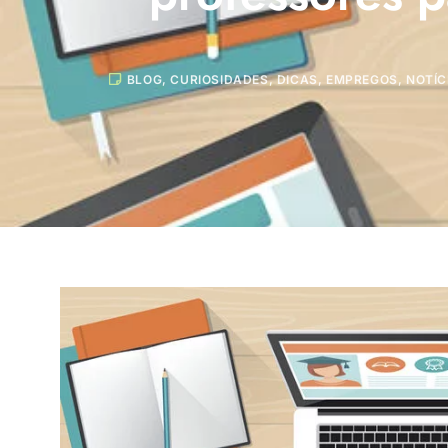
BLOG
,
CURIOSIDADES
,
DICAS
,
EMPREGOS
,
NOTÍC