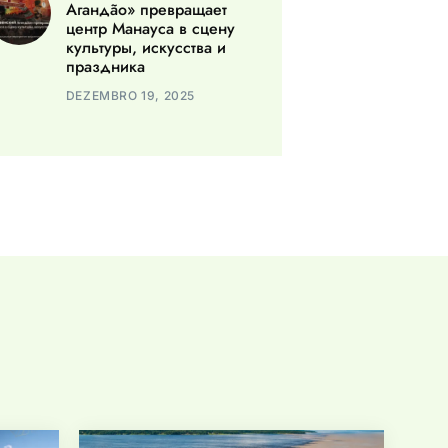
Агандão» превращает
центр Манауса в сцену
культуры, искусства и
праздника
DEZEMBRO 19, 2025