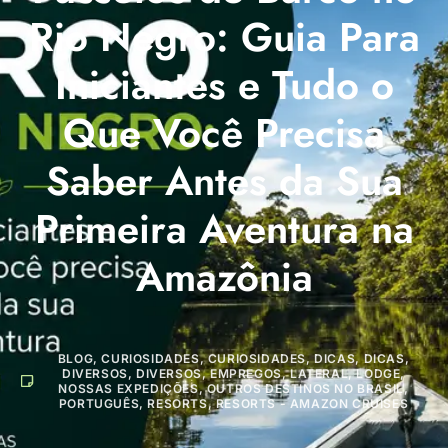
Rio Negro: Guia Para
Iniciantes e Tudo o
Que Você Precisa
Saber Antes da Sua
Primeira Aventura na
Amazônia
BLOG
,
CURIOSIDADES
,
CURIOSIDADES
,
DICAS
,
DICAS
,
DIVERSOS
,
DIVERSOS
,
EMPREGOS
,
LATERAL
,
LODGE
,
NOSSAS EXPEDIÇÕES
,
OUTROS DESTINOS NO BRASIL
,
PORTUGUÊS
,
RESORTS
,
RESORTS - AMAZON CRUISES