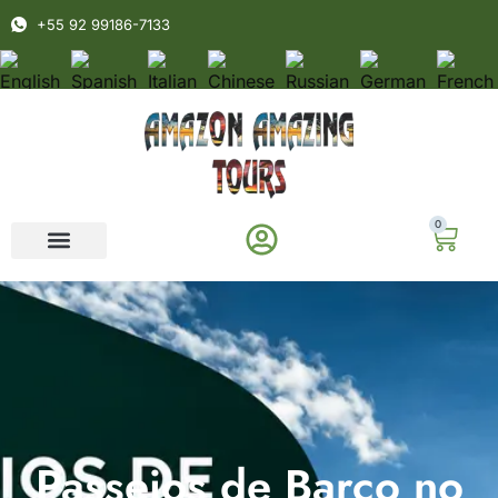
+55 92 99186-7133
0
Passeios de Barco no