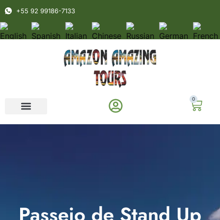
+55 92 99186-7133
0
Passeio de Stand Up