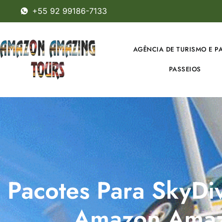
+55 92 99186-7133
AGÊNCIA DE TURISMO E P
PASSEIOS
Pacotes Para SkyD
Amazon Amaz