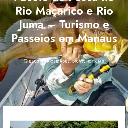
Rio Maçarico e Rio
Juma – Turismo e
Passeios em Manaus
BLOG
,
CURIOSIDADES
,
DICAS
,
NOTÍCIAS