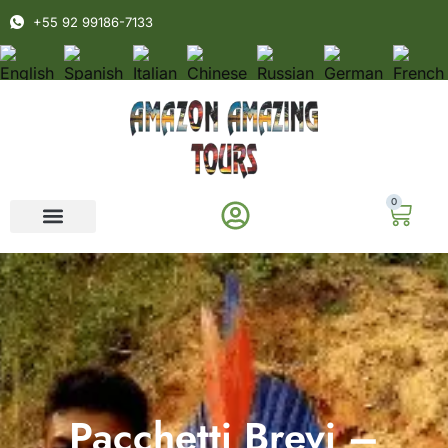
+55 92 99186-7133
0
Pacchetti Brevi –