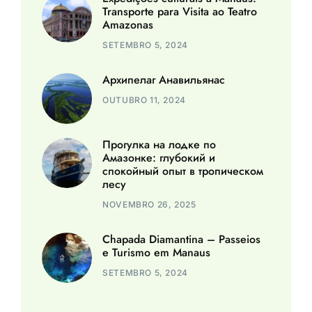
Transporte para Visita ao Teatro
Amazonas
SETEMBRO 5, 2024
Архипелаг Анавильянас
OUTUBRO 11, 2024
Прогулка на лодке по
Амазонке: глубокий и
спокойный опыт в тропическом
лесу
NOVEMBRO 26, 2025
Chapada Diamantina – Passeios
e Turismo em Manaus
SETEMBRO 5, 2024