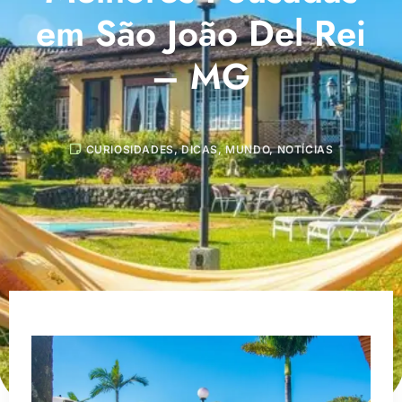
em São João Del Rei
– MG
CURIOSIDADES
,
DICAS
,
MUNDO
,
NOTÍCIAS