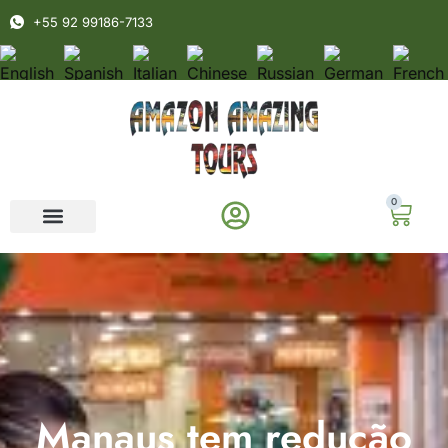
+55 92 99186-7133
0
Manaus tem redução