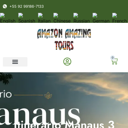
+55 92 99186-7133
0
Itinerario Manaus 3