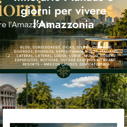
giorni per vivere
l’Amazzonia
BLOG
,
CURIOSIDADES
,
DICAS
,
DIVERS
,
DIVERSEN
,
DIVERSOS
,
DIVERSOS
,
EXPEDITIONEN
,
HÜTTE
,
ITALIANO
,
LATERAL
,
LATERAL
,
LODGE
,
LODGE
,
MUNDO
,
NOSSAS
EXPEDIÇÕES
,
NOTÍCIAS
,
OUTROS DESTINOS NO BRASIL
,
RESORTS - AMAZON CRUISES
,
SEM CATEGORIA