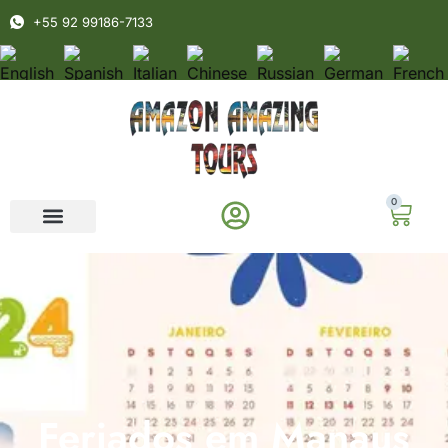
+55 92 99186-7133
0
Feriados em Manaus