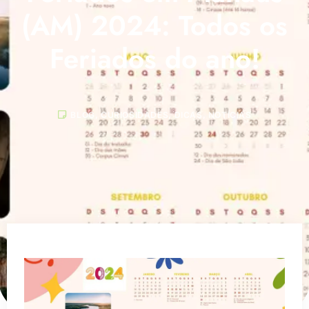
(AM) 2024: Todos os
Feriados do ano!
BLOG
,
CURIOSIDADES
,
DICAS
,
NOTÍCIAS