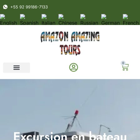
+55 92 99186-7133
0
Excursion en bateau