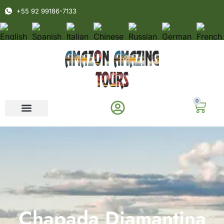
+55 92 99186-7133
0
Chapada Diamantina