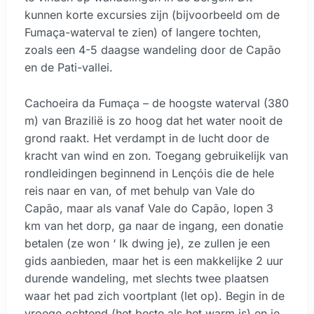
kunnen korte excursies zijn (bijvoorbeeld om de
Fumaça-waterval te zien) of langere tochten,
zoals een 4-5 daagse wandeling door de Capão
en de Pati-vallei.
Cachoeira da Fumaça – de hoogste waterval (380
m) van Brazilië is zo hoog dat het water nooit de
grond raakt. Het verdampt in de lucht door de
kracht van wind en zon. Toegang gebruikelijk van
rondleidingen beginnend in Lençóis die de hele
reis naar en van, of met behulp van Vale do
Capão, maar als vanaf Vale do Capão, lopen 3
km van het dorp, ga naar de ingang, een donatie
betalen (ze won ‘ Ik dwing je), ze zullen je een
gids aanbieden, maar het is een makkelijke 2 uur
durende wandeling, met slechts twee plaatsen
waar het pad zich voortplant (let op). Begin in de
vroege ochtend (het beste als het warm is) en je