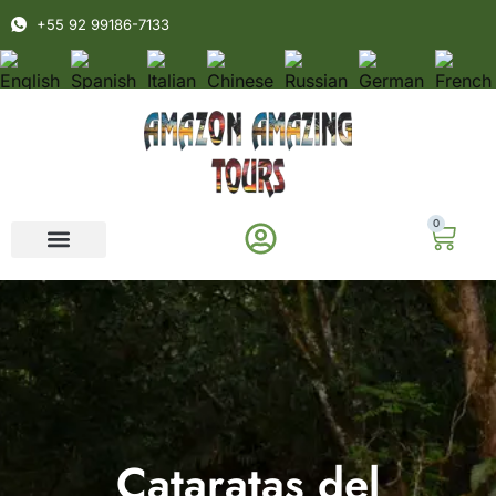
+55 92 99186-7133
0
Cataratas del