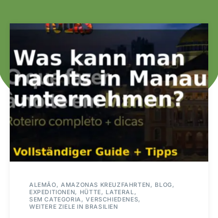
ALEMÃO
AMAZONAS KREUZFAHRTEN
BLOG
EXPEDITIONEN
HÜTTE
LATERAL
SEM CATEGORIA
VERSCHIEDENES
WEITERE ZIELE IN BRASILIEN