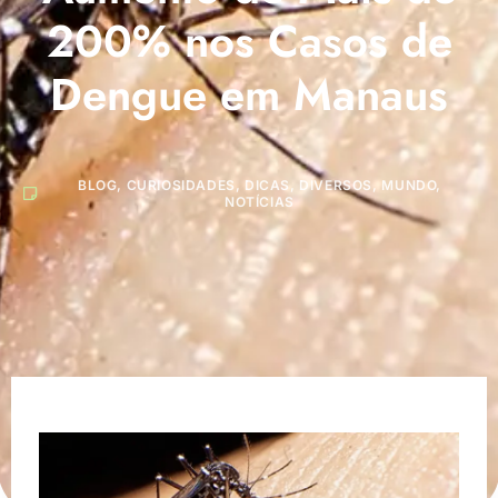
200% nos Casos de
Dengue em Manaus
BLOG
,
CURIOSIDADES
,
DICAS
,
DIVERSOS
,
MUNDO
,
NOTÍCIAS